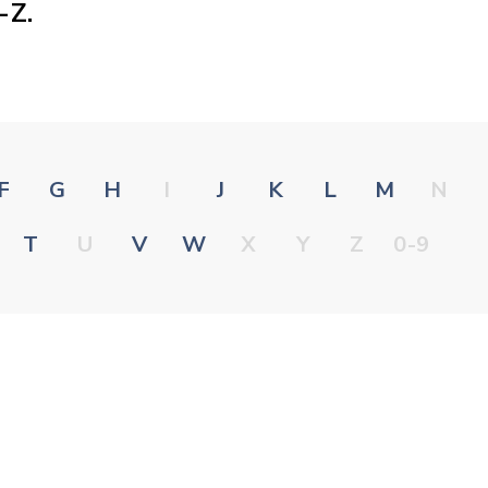
-Z.
F
G
H
I
J
K
L
M
N
T
U
V
W
X
Y
Z
0-9