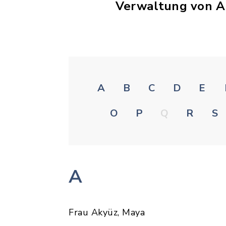
Verwaltung von A
A
B
C
D
E
O
P
Q
R
S
A
Frau Akyüz, Maya