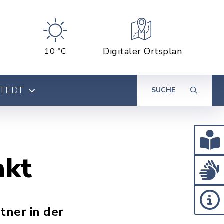
Digitaler Ortsplan
10 °C
STEDT
SUCHE
akt
tner in der